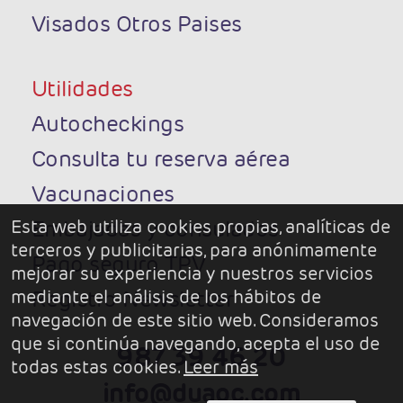
Visados Otros Paises
Utilidades
Autocheckings
Consulta tu reserva aérea
Vacunaciones
Esta web utiliza cookies propias, analíticas de
Embajadas y consulados
terceros y publicitarias, para anónimamente
Pago seguro TPV
mejorar su experiencia y nuestros servicios
mediante el análisis de los hábitos de
Registro Newsletter
navegación de este sitio web. Consideramos
que si continúa navegando, acepta el uso de
987 39 46 20
todas estas cookies.
Leer más
info@duaoc.com