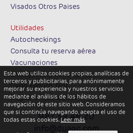
Visados Otros Paises
Utilidades
Autocheckings
Consulta tu reserva aérea
Vacunaciones
Esta web utiliza cookies propias, analíticas de
Embajadas y consulados
terceros y publicitarias, para anónimamente
Pago seguro TPV
mejorar su experiencia y nuestros servicios
mediante el análisis de los hábitos de
Registro Newsletter
navegación de este sitio web. Consideramos
que si continúa navegando, acepta el uso de
987 39 46 20
todas estas cookies.
Leer más
info@duaoc.com