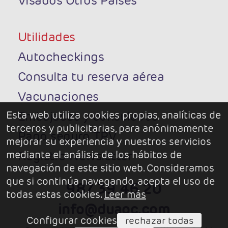
Visados Otros Paises
Utilidades
Autocheckings
Consulta tu reserva aérea
Vacunaciones
Esta web utiliza cookies propias, analíticas de
Embajadas y consulados
terceros y publicitarias, para anónimamente
Pago seguro TPV
mejorar su experiencia y nuestros servicios
mediante el análisis de los hábitos de
Registro Newsletter
navegación de este sitio web. Consideramos
que si continúa navegando, acepta el uso de
987 39 46 20
todas estas cookies.
Leer más
info@duaoc.com
Configurar cookies
rechazar todas