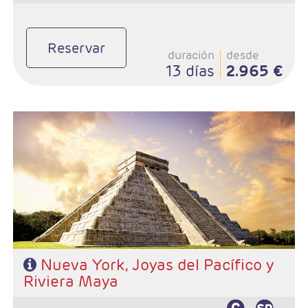
Reservar
duración
desde
13 días
2.965 €
- Salidas: Lunes
- Ruta: 3 noches (ampliables) Nueva York adelantando
fecha de salida, 2 noches S.Francisco, 1 Lompoc y 2 Los
Angeles
Extensión a Rivera Maya 3 noches o más
- Categoría hotelera: A su elección en N.York , Primera
en Circuito y de libre elección en Riviera Maya
- Régimen: De su elección en N.York y Rivera M.y En
circuito: AD
Nueva York, Joyas del Pacífico y
Riviera Maya