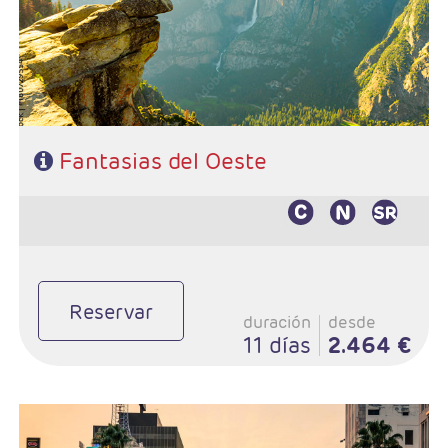
Monterey - Carmel - Lompoc - Santa Bárbara - Los
angeles
- Categoría hotelera: 3*- 4*
- Régimen: Alojamiento y desayuno en circuito (7
desayunos)
Fantasias del Oeste
Reservar
duración
desde
11 días
2.464 €
- Salidas: Lunes