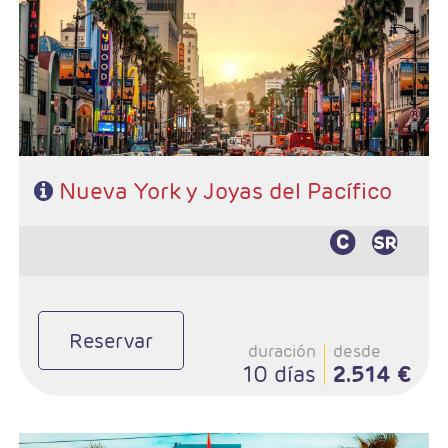
- Ruta: 3 noches (ampliables) Nueva York adelantando
fecha de salida, 2 noches S.Francisco, 1 Lompoc y 2 Los
Angeles
- Categoría hotelera: A su elección en N.York y Primera
en Circuito
- Régimen: A su elección en N.York y En circuito: AD
Nueva York y Joyas del Pacífico
Reservar
duración
desde
10 días
2.514 €