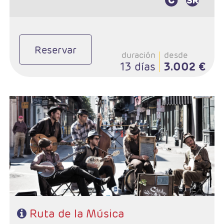
Reservar
duración
desde
13 días
3.002 €
- Salida: Lunes
- Ruta: Chicago - Indianapolis - Nashville - Memphis -
New Orleans
- Categoría hotelera: 3*- 4*
- Régimen: Alojamiento y desayuno
Ruta de la Música