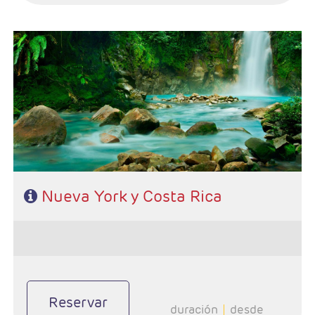
- Salidas: Diarias
- Ruta: 4 noches (ampliables) Nueva York + 7 noches
Costa Rica
- Categoría hotelera: A su elección
- Régimen: A su elección
- A destacar: Incluye traslados y Alto y Bajo Manhatan
Nueva York y Costa Rica
Reservar
duración
desde