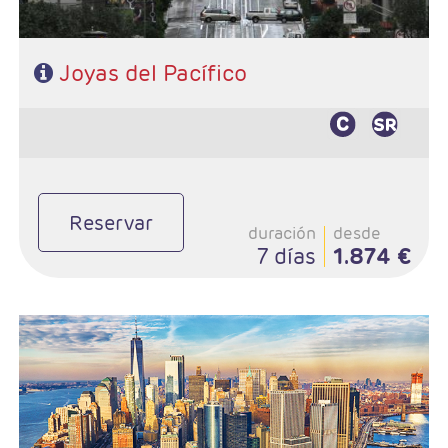
Joyas del Pacífico
Reservar
duración
desde
7 días
1.874 €
- Salidas: Martes
- Ruta: Nueva York - Philadelphia - Washington -
Niagara - Nueva York (posibilidad de ampliar noches)
- Categoría hotelera: Circuito 4* y hotel de su elección
en Nueva York
- Régimen: Alojamiento y desayuno en circuito y solo
alojamiento en Nueva York