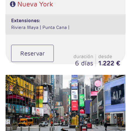
Nueva York
extensiones:
Riviera Maya |
Punta Cana |
Reservar
duración
desde
6 días
1.222 €
- Salida: Jueves de Junio a Octubre
- 5 noches de estancia
- Régimen: Alojamiento
- Visitas incluidas (Contrastes, Alto y Bajo Manhattan y
Washington
- Hotel: Sheraton New York Times Square