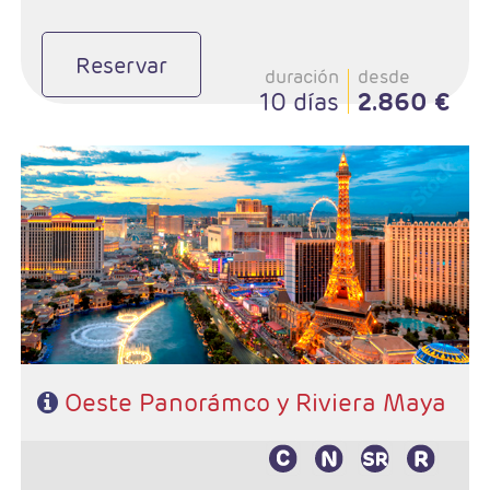
Reservar
duración
desde
10 días
2.860 €
- Salida: Lunes
- Ruta: Las Vegas - Fresno - Yosemite - San Francisco -
Monterey - Lompoc - Santa Bárbara - Los Angeles -
Riviera Maya
- Categoría hotelera: 3*- 4*
- Régimen: Alojamiento y desayuno en circuito
Oeste Panorámco y Riviera Maya