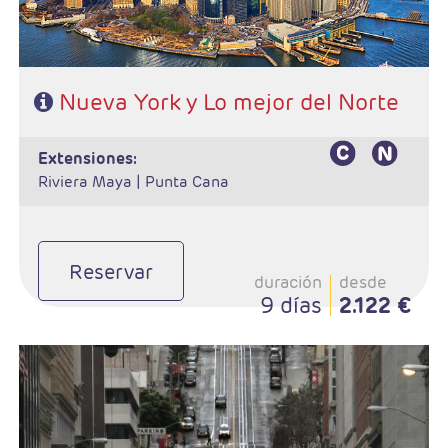
- Nota: Consultar suplemento en fechas de Navidad
Nueva York y Lo mejor del Norte
extensiones:
Riviera Maya |
Punta Cana
Reservar
duración
desde
9 días
2.122 €
- Salida: Jueves
- Ruta: San Francisco - Monterey - Carmel - Lompoc -
Santa Bárbara - Los Angeles
- Categoría hotelera: 3*- 4*
- Régimen: Alojamiento y desayuno