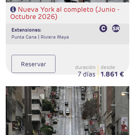
Nueva York al completo (Junio -
Octubre 2026)
extensiones:
Punta Cana |
Riviera Maya
Reservar
duración
desde
7 días
1.861 €
- Salida: Jueves
- Ruta: San Francisco - Monterey - Carmel - Lompoc -
Santa Bárbara - Los Angeles
- Categoría hotelera: 3*- 4*
- Régimen: Alojamiento y desayuno