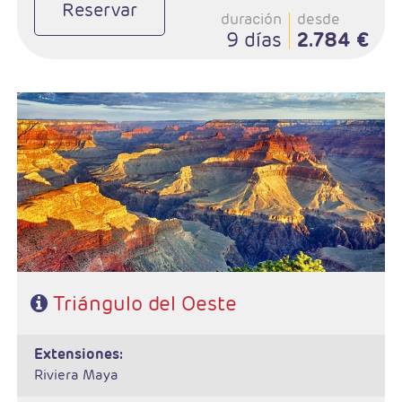
Reservar
duración
desde
9 días
2.784 €
- Salida: Viernes
- Ruta: Los Angeles - Grand Canyon - Las Vegas -
Mammoth Lakes o Fresno - Yosemite - San Francisco
- Categoría hotelera: 3*- 4*
- Régimen: Alojamiento y desayuno
Triángulo del Oeste
extensiones:
Riviera Maya