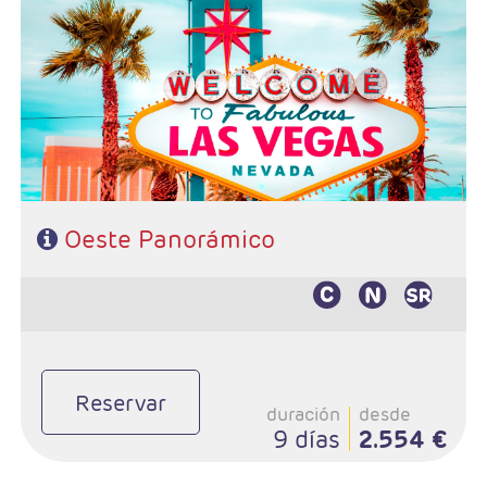
- Salida: Lunes
- Ruta: Las Vegas - Fresno - Yosemite - San Francisco -
Monterey - Lompoc - Santa Bárbara - Los Angeles
- Categoría hotelera: 3*- 4*
- Régimen: Alojamiento y desayuno
Oeste Panorámico
Reservar
duración
desde
9 días
2.554 €