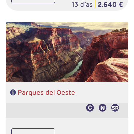
13 días
2.640 €
- Salida: Miercoles
- Ruta: Los Angeles - Grand Canyon - Monument Valley
- Page - antelope - Bryce Canyon - Zion - Las Vegas
- Categoría hotelera: Standard
- Régimen: Alojamiento y desayuno
Parques del Oeste