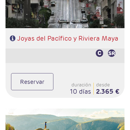
- Extensión a Riviera Maya
Joyas del Pacífico y Riviera Maya
Reservar
duración
desde
10 días
2.365 €
- Salida: Sábados
- Ruta: Los Angeles - Grand Canyon - Las Vegas -
Fresno o Mammoth Lakes - Yosemite - San Francisco -