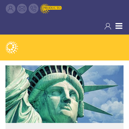
Filtrar resultados
- Salidas: Diarias
- Ruta: 4 noches (ampliables) Nueva York
- Categoría hotelera: A su elección
- Régimen: A su elección
- A destacar: Incluye traslados y Alto y Bajo Manhatan