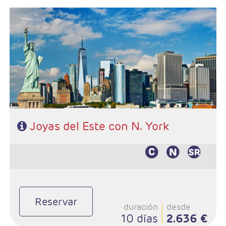
- Salida: Jueves
- Ruta: Nueva York - Philadelphia - Washintong -
Niagara - Boston - Newport - Nueva York
- Categoría hotelera: 3*- 4*
- Régimen: Alojamiento y desayuno
Joyas del Este con N. York
Reservar
duración
desde
10 días
2.636 €